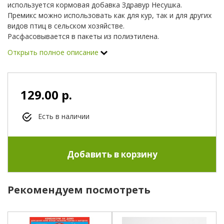
используется кормовая добавка Здравур Несушка.
Премикс можно использовать как для кур, так и для других
видов птиц в сельском хозяйстве.
Расфасовывается в пакеты из полиэтилена.
Открыть полное описание
Использование премикса Здравур
Несушка
129.00 р.
Данная добавка помогает сбалансировать питание птиц в
Есть в наличии
сельском хозяйстве. Это позволяет не только сохранять
здоровье кур и других птиц, но и повышать показатель
носкости, а также улучшать качество птичьего мяса.
Кроме того, она помогает бороться с такими явлениями,
как хромота, расклёв, ухудшение перьевого покрова,
пониженный иммунитет.
Рекомендуем посмотреть
Премикс смешивается с кормом и даётся птице. Никаких
дополнительных манипуляций проводить не нужно.