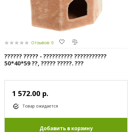
Отзывов: 0
?????? ????? - ?????????? ???????????
50*40*59 ??, ????? ?????. ???
1 572.00 р.
Товар ожидается