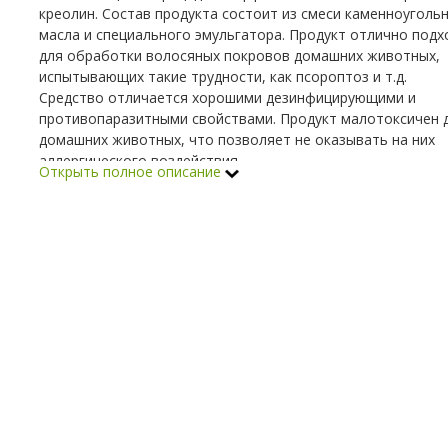
креолин. Состав продукта состоит из смеси каменноуголь
масла и специального эмульгатора. Продукт отлично подх
для обработки волосяных покровов домашних животных,
испытывающих такие трудности, как псороптоз и т.д.
Средство отличается хорошими дезинфицирующими и
противопаразитными свойствами. Продукт малотоксичен 
домашних животных, что позволяет не оказывать на них
аллергического воздействия.
Открыть полное описание
Применение бесфенольного
креолина
Для обработки домашних животных необходимо заранее
подготовить раствор, добавив продукт в воду – в результ
должна получиться жидкость молочно-белого цвета. Его
использовать как в лечебных, так и профилактических цел
Обрабатывать можно как животных, так и средства ухода 
ними и место проживания.