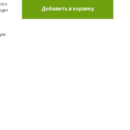
ного
одит
для
ате
 можно
ях.
за