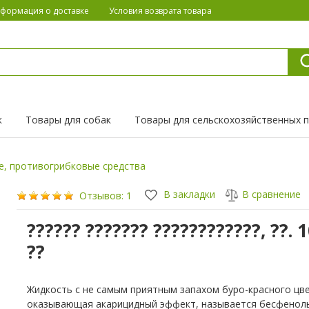
формация о доставке
Условия возврата товара
к
Товары для собак
Товары для сельскохозяйственных 
е, противогрибковые средства
В закладки
В сравнение
Отзывов: 1
?????? ??????? ????????????, ??. 
??
Жидкость с не самым приятным запахом буро-красного цве
оказывающая акарицидный эффект, называется бесфенол