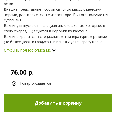
рожи.
Внешне представляет собой сыпучую массу с мелкими
порами, растворяется в физрастворе. В итоге получается
суспензия.
Вакцину выпускают в специальных флаконах, которые, в
свою очередь, фасуются в коробки из картона.
Вакцина хранится в специальном температурном режиме
(не более десяти градусов) и используется сразу после
вскрытия. В открытом виде не хранится.
Открыть полное описание
Способы и особенности применения
ВР-2
76.00 р.
Товар ожидается
Применяют вакцину как в целях профилактики рожи, так и
вынужденно. И обязательно достижение поросёнком
возраста двух месяцев, ранее не иммунизируют.
Также иммунизации не подлежат – больные, слабые,
истощённые особи, а также во время беременности или
лактации.