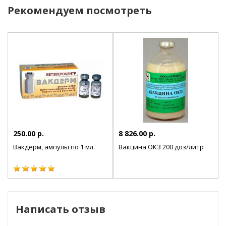
Рекомендуем посмотреть
Вводится вакцина в заушную область, внутримышечно.
Дозировку нужно рассчитывать исходя из прилагаемой к
вакцине инструкции.
Неделю до и неделю после иммунизации не принимаются
антибиотики, иначе действие вакцины будет ослаблено.
250.00 р.
8 826.00 р.
Вакдерм, ампулы по 1 мл.
Вакцина ОКЗ 200 доз/литр
Написать отзыв