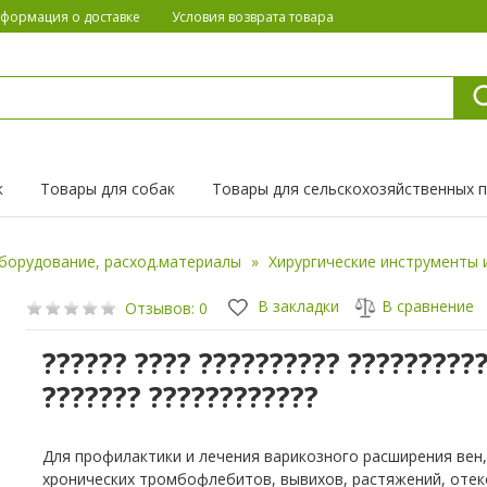
формация о доставке
Условия возврата товара
к
Товары для собак
Товары для сельскохозяйственных 
борудование, расход.материалы
Хирургические инструменты 
В закладки
В сравнение
Отзывов: 0
?????? ???? ?????????? ?????????
??????? ????????????
Для профилактики и лечения варикозного расширения вен,
хронических тромбофлебитов, вывихов, растяжений, отек