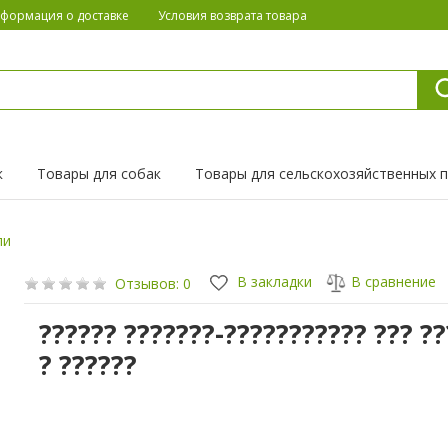
формация о доставке
Условия возврата товара
к
Товары для собак
Товары для сельскохозяйственных 
ли
В закладки
В сравнение
Отзывов: 0
?????? ???????-??????????? ??? ??
? ??????